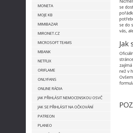
Nicmén
MONETA
se dos
pořádku
MOJE KB
potřeb
MIMIBAZAR
se do s
vás, al
MIRONET.CZ
Jak 
MICROSOFT TEAMS
MBANK
Oficiá
stránce
NETFLIX
zajímá
ORIFLAME
než v h
Ovšem p
ONLYFANS
formulá
ONLINE RÁDIA
JAK PŘIHLÁSIT NEMOCENSKOU OSVČ
POZ
JAK SE PŘIHLÁSIT NA OČKOVÁNÍ
PATREON
PLANEO