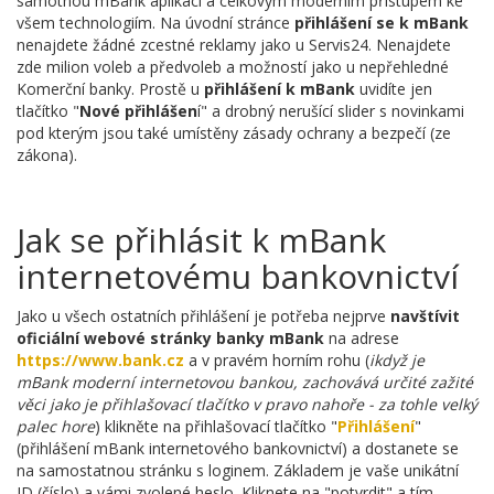
samotnou mBank aplikací a celkovým moderním přístupem ke
všem technologiím. Na úvodní stránce
přihlášení se k mBank
nenajdete žádné zcestné reklamy jako u Servis24. Nenajdete
zde milion voleb a předvoleb a možností jako u nepřehledné
Komerční banky. Prostě u
přihlášení k mBank
uvidíte jen
tlačítko "
Nové přihlášen
í" a drobný nerušící slider s novinkami
pod kterým jsou také umístěny zásady ochrany a bezpečí (ze
zákona).
Jak se přihlásit k mBank
internetovému bankovnictví
Jako u všech ostatních přihlášení je potřeba nejprve
navštívit
oficiální webové stránky banky mBank
na adrese
https://www.bank.cz
a v pravém horním rohu (
ikdyž je
mBank moderní internetovou bankou, zachovává určité zažité
věci jako je přihlašovací tlačítko v pravo nahoře - za tohle velký
palec hore
) klikněte na přihlašovací tlačítko "
Přihlášení
"
(přihlášení mBank internetového bankovnictví) a dostanete se
na samostatnou stránku s loginem. Základem je vaše unikátní
ID (číslo) a vámi zvolené heslo. Kliknete na "potvrdit" a tím