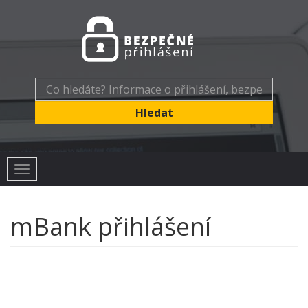
Toggle
navigation
mBank přihlášení