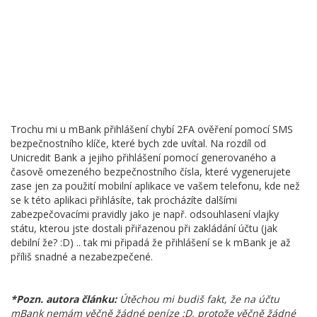
Trochu mi u mBank přihlášení chybí 2FA ověření pomocí SMS
bezpečnostního klíče, které bych zde uvítal. Na rozdíl od
Unicredit Bank a jejiho přihlášení pomocí generovaného a
časově omezeného bezpečnostního čísla, které vygenerujete
zase jen za použití mobilní aplikace ve vašem telefonu, kde než
se k této aplikaci přihlásíte, tak procházíte dalšími
zabezpečovacími pravidly jako je např. odsouhlasení vlajky
státu, kterou jste dostali přiřazenou při zakládání účtu (jak
debilní že? :D) .. tak mi připadá že přihlášení se k mBank je až
příliš snadné a nezabezpečené.
*Pozn. autora článku:
Útěchou mi budiš fakt, že na účtu
mBank nemám věčně žádné peníze :D, protože věčně žádné