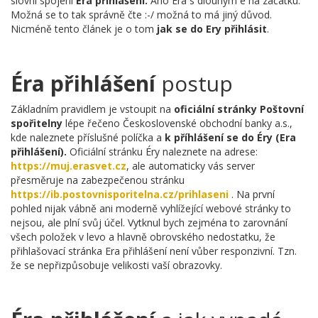
slovní spojení
Era přihlášení.
Ano Éra s dlouhým é na začátku.
Možná se to tak správně čte :-/ možná to má jiný důvod.
Nicméně tento článek je o tom
jak se do Ery přihlásit
.
Éra přihlášení
postup
Základním pravidlem je vstoupit na
oficiální stránky Poštovní
spořitelny
lépe řečeno Československé obchodní banky a.s.,
kde naleznete příslušné políčka a
k příhlášení se do Éry (Era
přihlášení).
Oficiální stránku Éry naleznete na adrese:
https://muj.erasvet.cz
, ale automaticky vás server
přesměruje na zabezpečenou stránku
https://ib.postovnisporitelna.cz/prihlaseni
. Na první
pohled nijak vábně ani moderně vyhlížející webové stránky to
nejsou, ale plní svůj účel. Vytknul bych zejména to zarovnání
všech položek v levo a hlavně obrovského nedostatku, že
přihlašovací stránka Era přihlášení není vůber responzivní. Tzn.
že se nepřizpůsobuje velikosti vaší obrazovky.