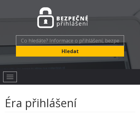
Toggle
navigation
Éra přihlášení