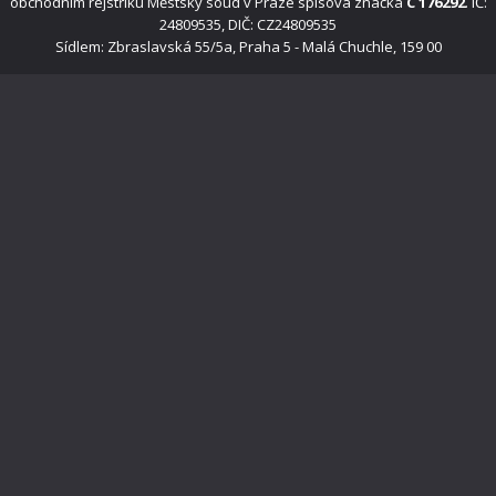
obchodním rejstříku Městský soud v Praze spisová značka
C 176292
. IČ:
24809535, DIČ: CZ24809535
Sídlem: Zbraslavská 55/5a, Praha 5 - Malá Chuchle, 159 00