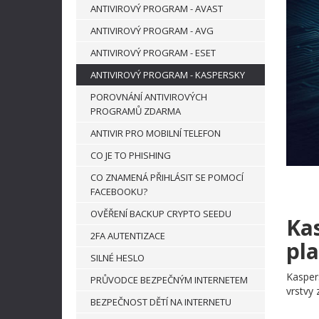
ANTIVIROVÝ PROGRAM - AVAST
ANTIVIROVÝ PROGRAM - AVG
ANTIVIROVÝ PROGRAM - ESET
ANTIVIROVÝ PROGRAM - KASPERSKY
POROVNÁNÍ ANTIVIROVÝCH
PROGRAMŮ ZDARMA
ANTIVIR PRO MOBILNÍ TELEFON
CO JE TO PHISHING
CO ZNAMENÁ PŘIHLÁSIT SE POMOCÍ
FACEBOOKU?
OVĚŘENÍ BACKUP CRYPTO SEEDU
Kas
2FA AUTENTIZACE
pl
SILNÉ HESLO
Kasper
PRŮVODCE BEZPEČNÝM INTERNETEM
vrstvy
BEZPEČNOST DĚTÍ NA INTERNETU