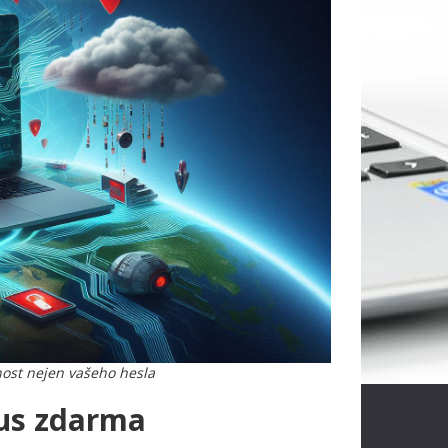
nost nejen vašeho hesla
rus zdarma