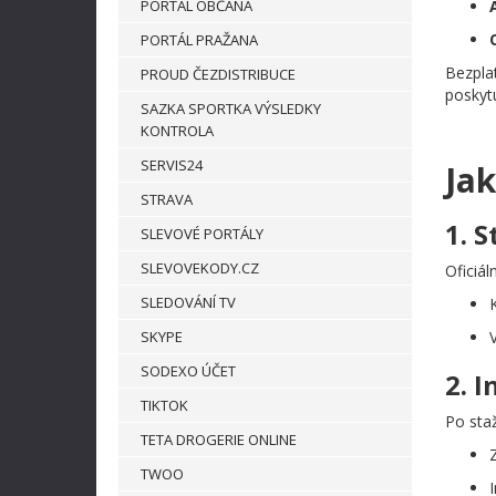
PORTÁL OBČANA
PORTÁL PRAŽANA
Bezpla
PROUD ČEZDISTRIBUCE
poskyt
SAZKA SPORTKA VÝSLEDKY
KONTROLA
SERVIS24
Jak
STRAVA
1. S
SLEVOVÉ PORTÁLY
SLEVOVEKODY.CZ
Oficiál
SLEDOVÁNÍ TV
SKYPE
SODEXO ÚČET
2. I
TIKTOK
Po staž
TETA DROGERIE ONLINE
TWOO