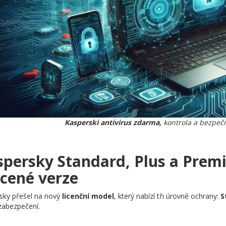
Kasperski antivirus zdarma,
kontrola a bezpeč
persky Standard, Plus a Premi
acené verze
sky přešel na nový
licenční model
, který nabízí tři úrovně ochrany:
S
 zabezpečení.