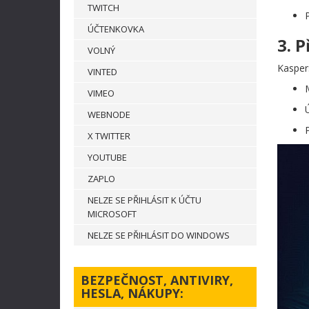
TWITCH
ÚČTENKOVKA
3. P
VOLNÝ
Kasper
VINTED
VIMEO
WEBNODE
X TWITTER
YOUTUBE
ZAPLO
NELZE SE PŘIHLÁSIT K ÚČTU
MICROSOFT
NELZE SE PŘIHLÁSIT DO WINDOWS
BEZPEČNOST, ANTIVIRY,
HESLA, NÁKUPY: