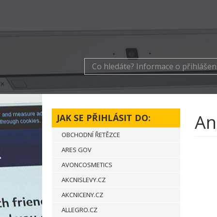
An
JAK SE PŘIHLÁSIT DO:
OBCHODNÍ ŘETĚZCE
ARES GOV
AVONCOSMETICS
AKCNISLEVY.CZ
AKCNICENY.CZ
ALLEGRO.CZ