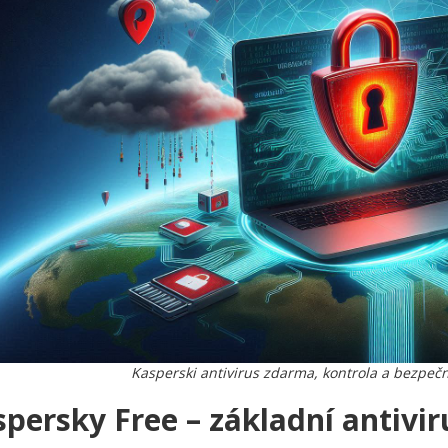
Kasperski antivirus zdarma, kontrola a bezpeč
persky Free – základní antivi