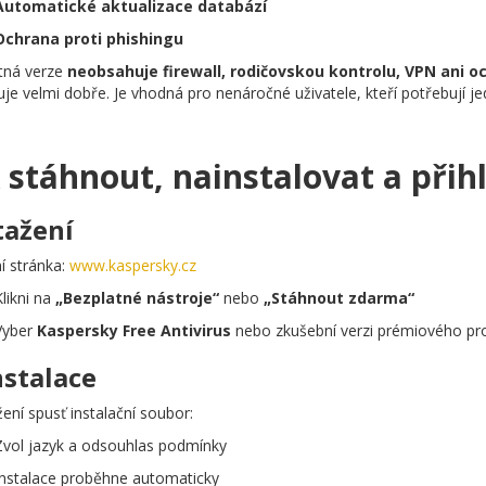
Automatické aktualizace databází
Ochrana proti phishingu
tná verze
neobsahuje firewall, rodičovskou kontrolu, VPN ani o
uje velmi dobře. Je vhodná pro nenáročné uživatele, kteří potřebují 
 stáhnout, nainstalovat a přih
tažení
ní stránka:
www.kaspersky.cz
Klikni na
„Bezplatné nástroje“
nebo
„Stáhnout zdarma“
Vyber
Kaspersky Free Antivirus
nebo zkušební verzi prémiového pr
nstalace
ení spusť instalační soubor:
Zvol jazyk a odsouhlas podmínky
Instalace proběhne automaticky