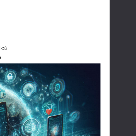
uktů
e