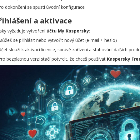
Po dokončení se spustí úvodní konfigurace
řihlášení a aktivace
sky vyžaduje vytvoření
účtu My Kaspersky
:
Můžeš se přihlásit nebo vytvořit nový účet (e-mail + heslo)
Účet slouží k aktivaci licence, správě zařízení a stahování dalších prod
Pro bezplatnou verzi stačí potvrdit, že chceš používat
Kaspersky Fre