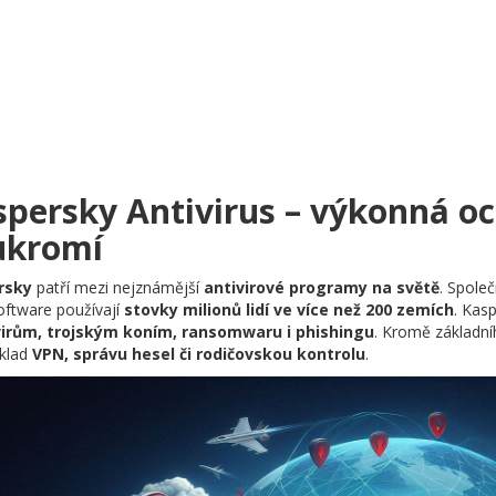
spersky Antivirus – výkonná o
ukromí
rsky
patří mezi nejznámější
antivirové programy na světě
. Spole
software používají
stovky milionů lidí ve více než 200 zemích
. Kas
virům, trojským koním, ransomwaru i phishingu
. Kromě základníh
íklad
VPN, správu hesel či rodičovskou kontrolu
.