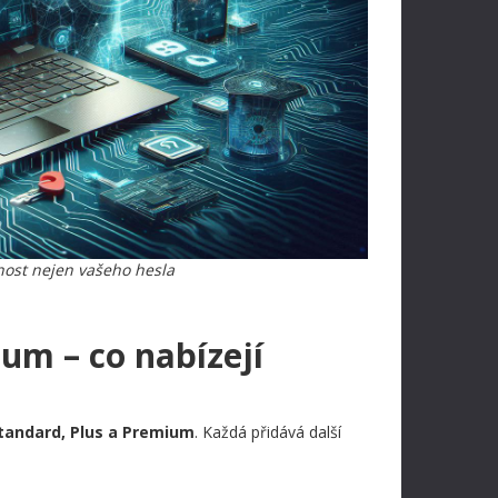
nost nejen vašeho hesla
um – co nabízejí
tandard, Plus a Premium
. Každá přidává další