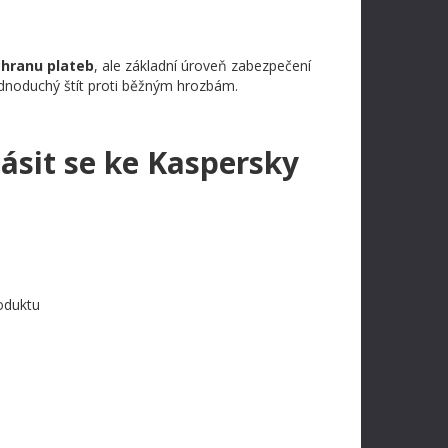
chranu plateb
, ale základní úroveň zabezpečení
jednoduchý štít proti běžným hrozbám.
lásit se ke Kaspersky
oduktu