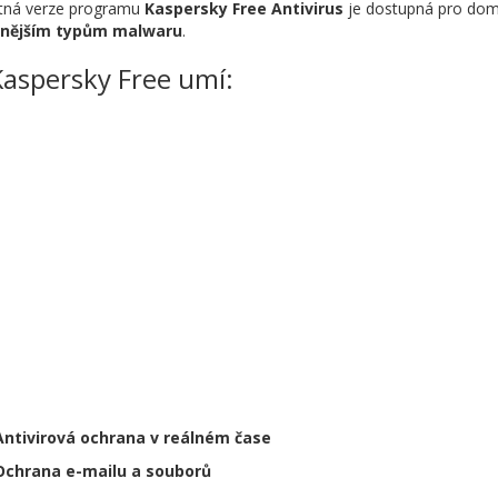
tná verze programu
Kaspersky Free Antivirus
je dostupná pro domá
žnějším typům malwaru
.
Kaspersky Free umí:
Antivirová ochrana v reálném čase
Ochrana e-mailu a souborů