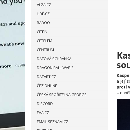
ALZA.CZ
LIDÉ.CZ
BADOO
CITFIN
CETELEM
CENTRUM
Ka
DATOVÁ SCHRÁNKA
so
DRAGON BALL WAR 2
Kaspe
DATART.CZ
a její 
ČEZ ONLINE
proti 
– např
ČESKÁ SPOŘITELNA GEORGE
DISCORD
EVA.CZ
EMAIL SEZNAM.CZ