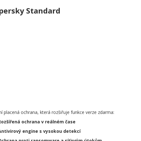
persky Standard
ní placená ochrana, která rozšiřuje funkce verze zdarma:
Rozšířená ochrana v reálném čase
Antivirový engine s vysokou detekcí
Ochrana proti ransomware a síťovým útokům