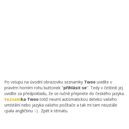
Po vstupu na úvodní obrazovku seznamky
Twoo
uvidíte v
pravém horním rohu buttonek "
přihlásit se
". Tedy v češtině jej
uvidíte za předpokladu, že se ručně přepnete do českého jazyka.
Seznam
ka Twoo
totiž neumí automatickou detekci vašeho
umístění nebo jazyka vašeho počítače a tak mi tam neustále
cpala angličtinu :-) . Zpět k tématu.