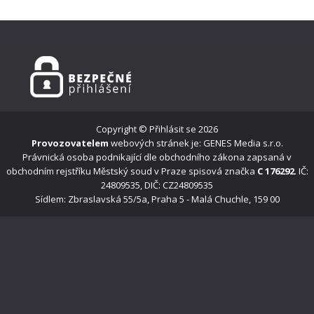
Copyright ©
Přihlásit se
2026
Provozovatelem
webových stránek je: GENES Media s.r.o.
Právnická osoba podnikající dle obchodního zákona zapsaná v
obchodním rejstříku Městský soud v Praze spisová značka
C 176292
. IČ:
24809535, DIČ: CZ24809535
Sídlem: Zbraslavská 55/5a, Praha 5 - Malá Chuchle, 159 00