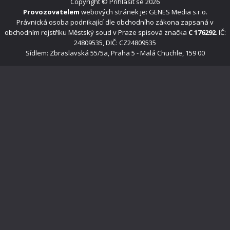
Copyright ©
Přihlásit se
2026
Provozovatelem
webových stránek je: GENES Media s.r.o.
Právnická osoba podnikající dle obchodního zákona zapsaná v
obchodním rejstříku Městský soud v Praze spisová značka
C 176292
. IČ:
24809535, DIČ: CZ24809535
Sídlem: Zbraslavská 55/5a, Praha 5 - Malá Chuchle, 159 00