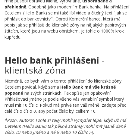
mně působí opravdu klidně, vyrovnaně,
uspořádaně a
přehledně
. Obdobně jako moderní mBank banka. Na přihlášení
Cetelem (Hello Bank) se mi také líbí video a čitelný text "Jak se
přihlásit do bankovnictví". Oproti Komerční bance, která má
popis jak se přihlásit do klientské zóny na nějakých papírových
štítcích, které jsou na webu obrázkem, je tohle o 1000% krok
kupředu.
Hello bank přihlášení
-
klientská zóna
Nicméně, co bych vám o tomto přihlášení do klientské zóny
Cetelem povídal, když sama
Hello Bank má vše krásně
popsané
na svých stránkách. Tak spíše jen opakování.
Přihlašovací jméno je podle všeho váš variabilní symbol který
musí mít 10 číslic. Pokud má právě ten váš méně, zadejte před
celé číslo číslo 0, aby počet číslic byl celkem 10.
*Pozn. Autora: Tohle si taky mohli vymyslet lépe, když už má
Cetelem (Hello Bank) tak pěkné stránky mohl mít jasně dané
číslo, ID nebo jméno a né 9 nebo 10 číslic :-(.