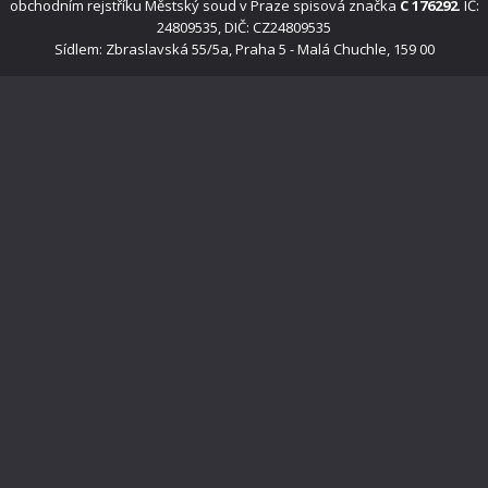
obchodním rejstříku Městský soud v Praze spisová značka
C 176292
. IČ:
24809535, DIČ: CZ24809535
Sídlem: Zbraslavská 55/5a, Praha 5 - Malá Chuchle, 159 00