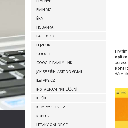
ELVENAR
EMINIMO
ÉRA
FIOBANKA
FACEBOOK
FEJZBUK
Prvním
GOOGLE
aplika
adres
GOOGLE FAMILY LINK
kontro
JAK SE PŘIHLÁSIT DO GMAIL
dáte zk
ILETAKY.CZ
INSTAGRAM PŘIHLÁŠENÍ
KOŠÍK
KOMPASSLEV.CZ
KUPI.CZ
LETAKY-ONLINE.CZ