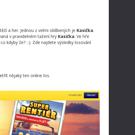
ěží a her. Jednou z velmi oblíbených je
Kasička
.
ovaná v pravidelném tažení hry
Kasička
. Ve hře
e co kdyby že? :-). Zde najdete výsledky losování
řít nějaký ten online los.