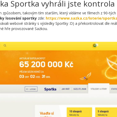
ka Sportka vyhráli jste kontrola 
způsobem, takovým tím starším, který vídáme ve filmech z 90-tých let
ky losování sportky
zde:
https://www.sazka.cz/loterie/sportk
vávali webové stránky s výsledky Sportky :D) a překontrolovat dle reál
iné hře provozované Sazkou.