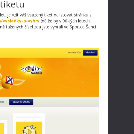
tiketu
, je vzít váš vsazený tiket nalistovat stránku s
a/vysledky-a-vyhry
(né že by v 90-tých letech
ně tažených čísel zda jste vyhráli ve Sportce Šanci