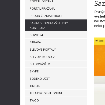
Saz
PORTÁL OBČANA
PORTÁL PRAŽANA
Druhým 
PROUD ČEZDISTRIBUCE
výsled
nalisto
SAZKA SPORTKA VÝSLEDKY
nebo j
KONTROLA
SERVIS24
STRAVA
SLEVOVÉ PORTÁLY
SLEVOVEKODY.CZ
SLEDOVÁNÍ TV
SKYPE
SODEXO ÚČET
TIKTOK
TETA DROGERIE ONLINE
TWOO