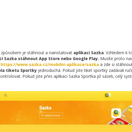
 způsobem je stáhnout a nainstalovat
aplikaci Sazka
. Vzhledem k t
ci Sazka stáhnout App Store nebo Google Play.
Musíte proto navš
e
https://www.sazka.cz/mobilni-aplikace/sazka
a zde si stáhnout
la tiketu Sportky
jednoduchá. Pokud jste tiket sportky zadávali ručně,
ontrolovat. Pokud jste přes aplikaci Sazka Sportka již sázeli, celý sy