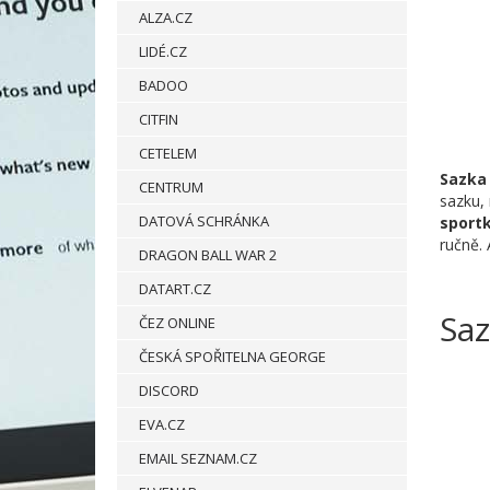
ALZA.CZ
LIDÉ.CZ
BADOO
CITFIN
CETELEM
Sazka
CENTRUM
sazku,
DATOVÁ SCHRÁNKA
sport
ručně. 
DRAGON BALL WAR 2
DATART.CZ
Saz
ČEZ ONLINE
ČESKÁ SPOŘITELNA GEORGE
DISCORD
EVA.CZ
EMAIL SEZNAM.CZ