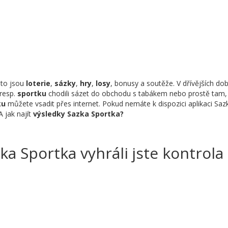
to jsou
loterie
,
sázky
,
hry
,
losy
, bonusy a soutěže. V dřívějších do
 resp.
sportku
chodili sázet do obchodu s tabákem nebo prostě tam, kd
ku
můžete vsadit přes internet. Pokud nemáte k dispozici aplikaci Saz
A jak najít
výsledky Sazka Sportka?
ka Sportka vyhráli jste kontrola 