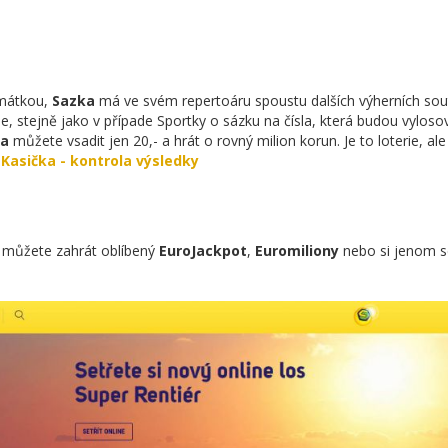
mátkou,
Sazka
má ve svém repertoáru spoustu dalších výherních sout
e, stejně jako v případe Sportky o sázku na čísla, která budou vylos
ka
můžete vsadit jen 20,- a hrát o rovný milion korun. Je to loterie, al
Kasička - kontrola výsledky
i můžete zahrát oblíbený
EuroJackpot
,
Euromiliony
nebo si jenom set