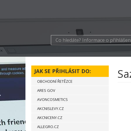
Sa
JAK SE PŘIHLÁSIT DO:
OBCHODNÍ ŘETĚZCE
ARES GOV
AVONCOSMETICS
AKCNISLEVY.CZ
AKCNICENY.CZ
ALLEGRO.CZ