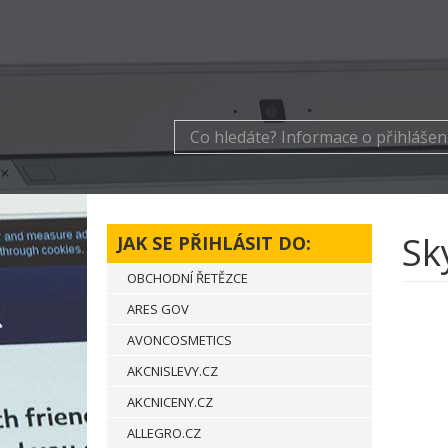
Sk
JAK SE PŘIHLÁSIT DO:
OBCHODNÍ ŘETĚZCE
ARES GOV
AVONCOSMETICS
AKCNISLEVY.CZ
AKCNICENY.CZ
ALLEGRO.CZ