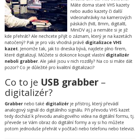
Máte doma staré VHS kazety
nebo audio kazety či další
videonahrávky na kamerových
páskách (hi8, 8mm, digital8,
MiniDV aj.) a nemáte si je již
kde přehrát? Ale nechcete přijít o záznam, který je na kazetách
natočený? Pak je pro vás vhodná právě
digitalizace VHS
kazet
. Jenomže tak, jak to dneska bývá, najdete plno firem,
které digitalizují. Můžete si dokonce koupit vlastní
digitalizér
neboli grabber
. Ale jaké jsou v nich rozdíly? Na co si máte dát
pozor? Co je důležité pro kvalitní digitalizaci?
Co to je
USB grabber
–
digitalizér?
Grabber
nebo také
digitalizér
je přístroj, který převádí
analogový signál do digitálního signálu. Při převodu VHS kazet
tedy dochází k převodu analogového videa na digitální formu, tj.
převede se Vám obraz do digitální formy a vy si ho můžete
potom jednoduše přehrát v počítači nebo telefonu nebo televizi.