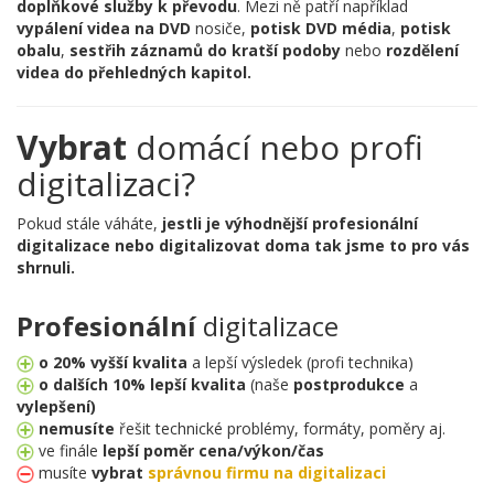
doplňkové služby k převodu
. Mezi ně patří například
vypálení videa na DVD
nosiče,
potisk DVD média
,
potisk
obalu
,
sestřih záznamů do kratší podoby
nebo
rozdělení
videa do přehledných kapitol.
Vybrat
domácí nebo profi
digitalizaci?
Pokud stále váháte,
jestli je výhodnější profesionální
digitalizace nebo digitalizovat doma tak jsme to pro vás
shrnuli.
Profesionální
digitalizace
o 20% vyšší kvalita
a lepší výsledek (profi technika)
o dalších 10% lepší kvalita
(naše
postprodukce
a
vylepšení)
nemusíte
řešit technické problémy, formáty, poměry aj.
ve finále
lepší poměr cena/výkon/čas
musíte
vybrat
správnou firmu na digitalizaci