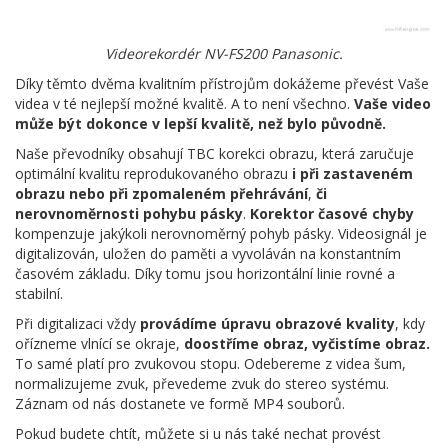
Videorekordér NV-FS200 Panasonic.
Díky těmto dvěma kvalitním přístrojům dokážeme převést Vaše
videa v té nejlepší možné kvalitě. A to není všechno.
Vaše video
může být dokonce v lepší kvalitě, než bylo původně.
Naše převodníky obsahují TBC korekci obrazu, která zaručuje
optimální kvalitu reprodukovaného obrazu
i při zastaveném
obrazu nebo při zpomaleném přehrávání
,
či
nerovnoměrnosti pohybu pásky
.
Korektor časové chyby
kompenzuje jakýkoli nerovnoměrný pohyb pásky. Videosignál je
digitalizován, uložen do paměti a vyvoláván na konstantním
časovém základu. Díky tomu jsou horizontální linie rovné a
stabilní.
Při digitalizaci vždy
provádíme úpravu obrazové kvality
, kdy
ořízneme vlnící se okraje,
doostříme obraz, vyčistíme obraz.
To samé platí pro zvukovou stopu. Odebereme z videa šum,
normalizujeme zvuk, převedeme zvuk do stereo systému.
Záznam od nás dostanete ve formě MP4 souborů.
Pokud budete chtít, můžete si u nás také nechat provést