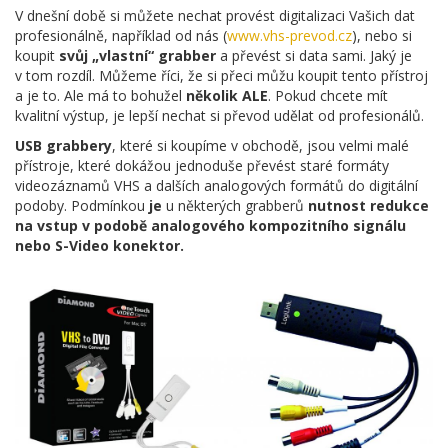
V dnešní době si můžete nechat provést digitalizaci Vašich dat
profesionálně, například od nás (
www.vhs-prevod.cz
), nebo si
koupit
svůj „vlastní“ grabber
a převést si data sami. Jaký je
v tom rozdíl. Můžeme říci, že si přeci můžu koupit tento přístroj
a je to. Ale má to bohužel
několik ALE
. Pokud chcete mít
kvalitní výstup, je lepší nechat si převod udělat od profesionálů.
USB grabbery
, které si koupíme v obchodě, jsou velmi malé
přístroje, které dokážou jednoduše převést staré formáty
videozáznamů VHS a dalších analogových formátů do digitální
podoby. Podmínkou
je
u některých grabberů
nutnost redukce
na vstup v podobě analogového kompozitního signálu
nebo S-Video konektor.