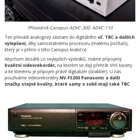
Převodník Canopus ADVC-300. ADVC-110
Ten převádí analogový záznam do digitálního
vč. TBC
a dalších
vylepšení,
díky samostatnému procesoru (malému počítači),
který je v přímo v této Canopus krabičce.
Abychom dosáhli co nejlepších výsledků, máme připojený
kvalitní videorekordér,
na kterém se dají přehrát VHS kazety
a ke kterému je připojen právě digitalizér (Grabber). U nás
používáme videorekordéry
NV-FS200 Panasonic a další
značky stejné kvality, které samy o sobě mají také TBC
.