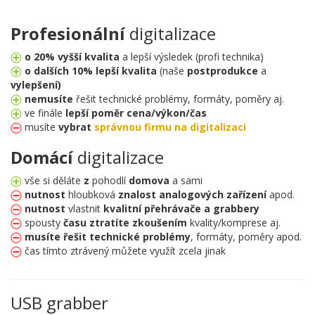
Profesionální
digitalizace
o 20% vyšší kvalita
a lepší výsledek (profi technika)
o dalších 10% lepší kvalita
(naše
postprodukce
a
vylepšení)
nemusíte
řešit technické problémy, formáty, poměry aj.
ve finále
lepší poměr cena/výkon/čas
musíte
vybrat
správnou firmu na digitalizaci
Domácí
digitalizace
vše si děláte
z
pohodlí
domova
a sami
nutnost
hloubková
znalost
analogových zařízení
apod.
nutnost
vlastnit
kvalitní přehrávače a grabbery
spousty
času ztratíte zkoušením
kvality/komprese aj.
musíte řešit technické problémy
, formáty, poměry apod.
čas tímto ztrávený můžete využít zcela jinak
USB grabber