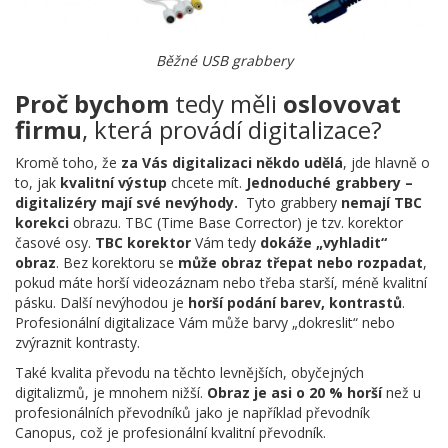
Běžné USB grabbery
Proč bychom
tedy měli
oslovovat
firmu
, která provádí digitalizace?
Kromě toho, že
za Vás digitalizaci někdo udělá
, jde hlavně o
to, jak
kvalitní výstup
chcete mít.
Jednoduché grabbery –
digitalizéry mají své nevýhody.
Tyto grabbery
nemají TBC
korekci
obrazu. TBC (Time Base Corrector) je tzv. korektor
časové osy.
TBC korektor
Vám tedy
dokáže „vyhladit“
obraz
. Bez korektoru se
může obraz třepat nebo rozpadat
,
pokud máte horší videozáznam nebo třeba starší, méně kvalitní
pásku. Další nevýhodou je
horší podání barev, kontrastů
.
Profesionální digitalizace Vám může barvy „dokreslit“ nebo
zvýraznit kontrasty.
Také kvalita převodu na těchto levnějších, obyčejných
digitalizmů, je mnohem nižší.
Obraz je asi o 20 % horší
než u
profesionálních převodníků jako je například převodník
Canopus, což je profesionální kvalitní převodník.