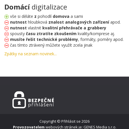
Domácí
digitalizace
vše si děláte
z
pohodlí
domova
a sami
nutnost
hloubková
znalost
analogových zařízení
apod.
nutnost
vlastnit
kvalitní přehrávače a grabbery
spousty
času ztratíte zkoušením
kvality/komprese aj.
musíte řešit technické problémy
, formáty, poměry apod.
čas tímto ztrávený můžete využít zcela jinak
Zpátky na seznam novinek...
Copyright ©
Přihlásit se
2026
Provozovatelem
webových stránek je: GENES Media s.r.o.